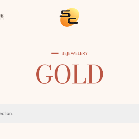
語
BEJEWELERY
GOLD
ection.